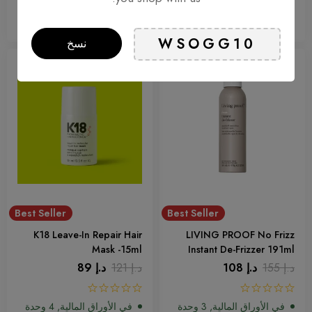
إضافة إلى السلة
إضافة إلى السلة
نسخ
-26%
-30%
Best Seller
Best Seller
K18 Leave-In Repair Hair
LIVING PROOF No Frizz
Mask -15ml
Instant De-Frizzer 191ml
د.إ
155
د.إ
108
د.إ
121
د.إ
89
في الأوراق المالية, 3 وحدة
في الأوراق المالية, 4 وحدة