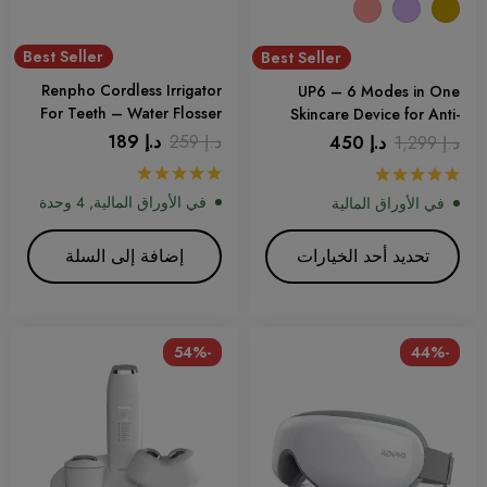
Best Seller
Best Seller
Renpho Cordless Irrigator
UP6 – 6 Modes in One
For Teeth – Water Flosser
Skincare Device for Anti-
aging and Face Lifting
د.إ
259
د.إ
189
د.إ
1,299
د.إ
450
في الأوراق المالية, 4 وحدة
في الأوراق المالية
تحديد أحد الخيارات
إضافة إلى السلة
-54%
-44%