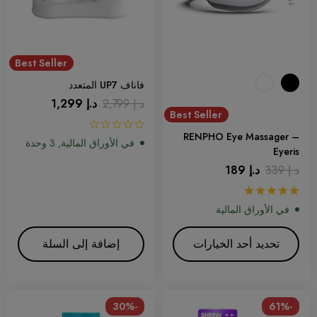
Best Seller
فاناف UP7 المتعدد
د.إ
2,799
د.إ
1,299
Best Seller
RENPHO Eye Massager –
في الأوراق المالية, 3 وحدة
Eyeris
د.إ
339
د.إ
189
في الأوراق المالية
تحديد أحد الخيارات
إضافة إلى السلة
-30%
-61%