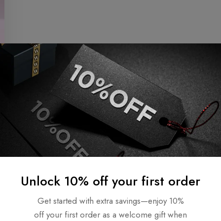
Unlock 10% off your first order
Get started with extra savings—enjoy 10%
off your first order as a welcome gift when