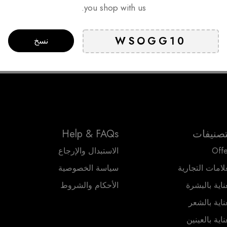
you shop with us.
Delivery
الدعم الفني
الدفع
نسخ
*Some areas mi
24 ساعة في اليوم, 7 أيام في الأسبوع
طرق
within
تصنيفات
Help & FAQs
Offe
الاستبدال والإرجاع
لامات التجارية
سياسة الخصوصية
ناية بالبشرة
الأحكام والشروط
ناية بالشعر
ناية بالعينين