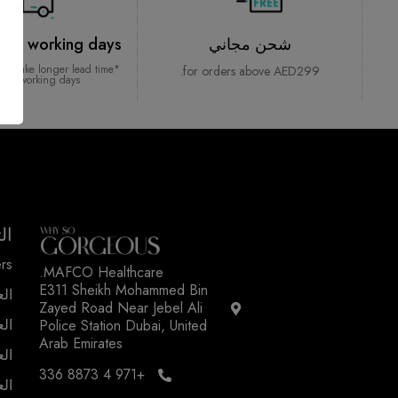
شحن مجاني
 1-2 working days*
ght take longer lead time
for orders above AED299.
 2-3 working days
ال
rs
MAFCO Healthcare.
E311 Sheikh Mohammed Bin
الع
Zayed Road Near Jebel Ali
الع
Police Station Dubai, United
Arab Emirates
الع
+971 4 8873 336
الع