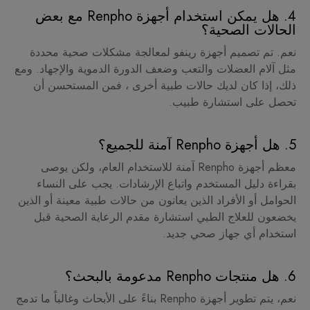
4. هل يمكن استخدام أجهزة Renpho مع بعض
الحالات الصحية؟
نعم. تم تصميم أجهزة رينفو لمعالجة مشكلات صحية محددة
مثل آلام العضلات والتعب وضعف الدورة الدموية والإجهاد. ومع
ذلك، إذا كان لديك حالات طبية أخرى ، فمن المستحسن أن
تحصل على استشارة طبيب.
5. هل أجهزة Renpho آمنة للجميع؟
معظم أجهزة Renpho آمنة للاستخدام العام، ولكن يوصى
بقراءة دليل المستخدم واتباع الإرشادات. يجب على النساء
الحوامل أو الأفراد الذين يعانون من حالات طبية معينة أو الذين
يخضعون للعلاج الطبي استشارة مقدم الرعاية الصحية قبل
استخدام أي جهاز صحي جديد.
6. هل منتجات Renpho مدعومة بالبحث؟
نعم، يتم تطوير أجهزة Renpho بناءً على الأبحاث وغالباً ما تدمج