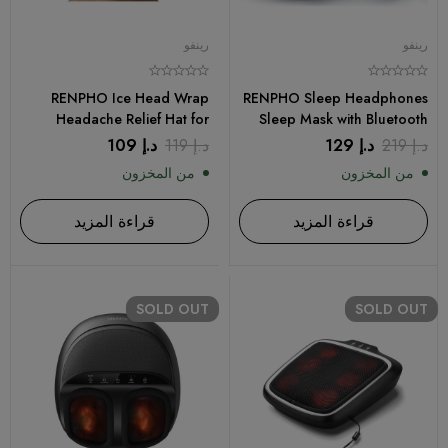
رينفو
رينفو
RENPHO Ice Head Wrap
RENPHO Sleep Headphones
Headache Relief Hat for
Sleep Mask with Bluetooth
Migraine
Headphones
د.إ
219
د.إ
129
د.إ
119
د.إ
109
من المخزون
من المخزون
قراءة المزيد
قراءة المزيد
SOLD
OUT
SOLD
OUT