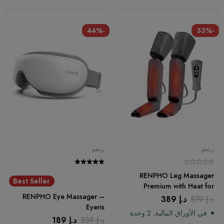
-44%
-33%
رينفو
رينفو
RENPHO Leg Massager
Best Seller
Premium with Heat for
RENPHO Eye Massager –
Circulation for Calf Thigh
د.إ
579
د.إ
389
Eyeris
and Foot Massage with 6
في الأوراق المالية, 2 وحدة
Modes 3 Intensities 2 Heat
د.إ
339
د.إ
189