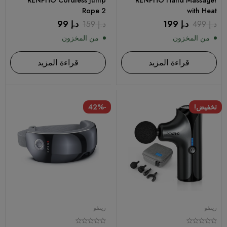
RENPHO Cordless Jump
RENPHO Hand Massager
Rope 2
with Heat
د.إ
499
د.إ
199
د.إ
159
د.إ
99
من المخزون
من المخزون
قراءة المزيد
قراءة المزيد
تخفيض!
-42%
رينفو
رينفو