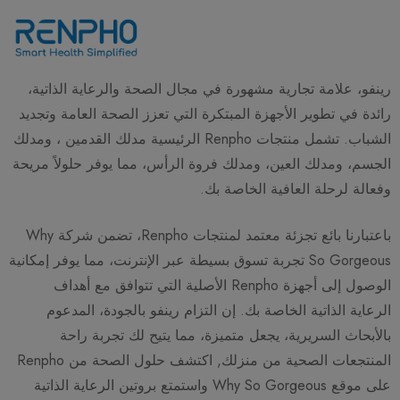
رينفو، علامة تجارية مشهورة في مجال الصحة والرعاية الذاتية،
رائدة في تطوير الأجهزة المبتكرة التي تعزز الصحة العامة وتجديد
الشباب. تشمل منتجات Renpho الرئيسية مدلك القدمين ، ومدلك
الجسم، ومدلك العين، ومدلك فروة الرأس، مما يوفر حلولاً مريحة
وفعالة لرحلة العافية الخاصة بك.
باعتبارنا بائع تجزئة معتمد لمنتجات Renpho، تضمن شركة Why
So Gorgeous تجربة تسوق بسيطة عبر الإنترنت، مما يوفر إمكانية
الوصول إلى أجهزة Renpho الأصلية التي تتوافق مع أهداف
الرعاية الذاتية الخاصة بك. إن التزام رينفو بالجودة، المدعوم
بالأبحاث السريرية، يجعل متميزة، مما يتيح لك تجربة راحة
المنتجعات الصحية من منزلك, اكتشف حلول الصحة من Renpho
على موقع Why So Gorgeous واستمتع بروتين الرعاية الذاتية