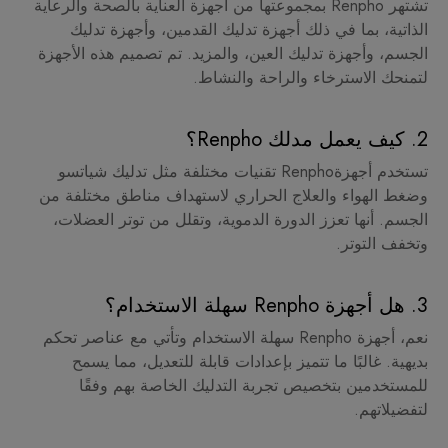
تشتهر Renpho بمجموعتها من أجهزة العناية بالصحة والرعاية
الذاتية، بما في ذلك أجهزة تدليك القدمين، وأجهزة تدليك
الجسم، وأجهزة تدليك العين، والمزيد. تم تصميم هذه الأجهزة
لتمنحك الاسترخاء والراحة والنشاط.
2. كيف يعمل مدلك Renpho؟
تستخدم أجهزةRenpho تقنيات مختلفة مثل تدليك شياتسو
وضغط الهواء والعلاج الحراري لاستهداف مناطق مختلفة من
الجسم. أنها تعزز الدورة الدموية، وتقلل من توتر العضلات،
وتخفف التوتر.
3. هل أجهزة Renpho سهلة الاستخدام؟
نعم، أجهزة Renpho سهلة الاستخدام وتأتي مع عناصر تحكم
بديهية. غالبًا ما تتميز بإعدادات قابلة للتعديل، مما يسمح
للمستخدمين بتخصيص تجربة التدليك الخاصة بهم وفقًا
لتفضيلاتهم.