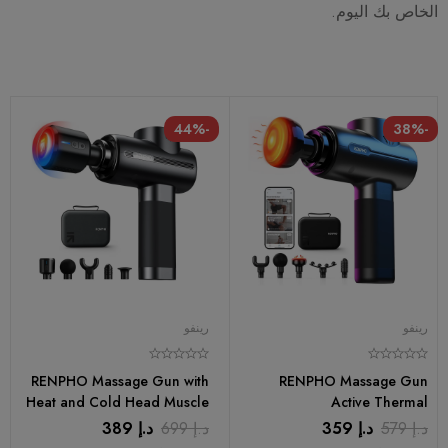
الخاص بك اليوم.
-44%
-38%
رينفو
رينفو
RENPHO Massage Gun with
RENPHO Massage Gun
Heat and Cold Head Muscle
Active Thermal
Massage Gun
د.إ
579
د.إ
359
د.إ
699
د.إ
389