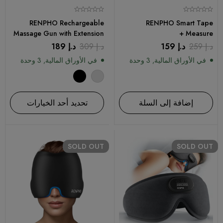
RENPHO Rechargeable
RENPHO Smart Tape
Massage Gun with Extension
Measure +
Handle
د.إ
259
د.إ
159
د.إ
309
د.إ
189
في الأوراق المالية, 3 وحدة
في الأوراق المالية, 3 وحدة
إضافة إلى السلة
تحديد أحد الخيارات
SOLD
OUT
SOLD
OUT