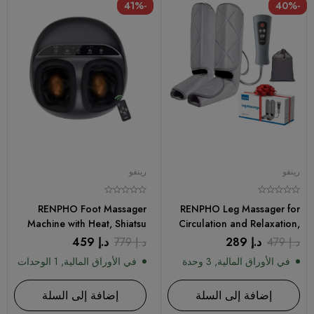
-41%
-40%
رينفو
رينفو
RENPHO Foot Massager
RENPHO Leg Massager for
Machine with Heat, Shiatsu
Circulation and Relaxation,
Deep Kneading Therapy
Foot and Calf Massager
د.إ
479
د.إ
289
د.إ
779
د.إ
459
With Remote Control
Machine with 5 Modes 4
في الأوراق المالية, 3 وحدة
في الأوراق المالية, 1 الوحدات
Intensities
إضافة إلى السلة
إضافة إلى السلة