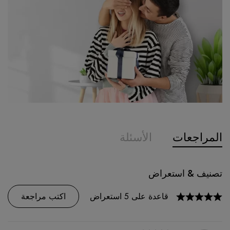
المراجعات
الأسئلة
سؤال وجواب
تصنيف & استعراض
0
السؤال
قاعدة على 5 استعراض
اكتب مراجعة
اطرح سؤالا