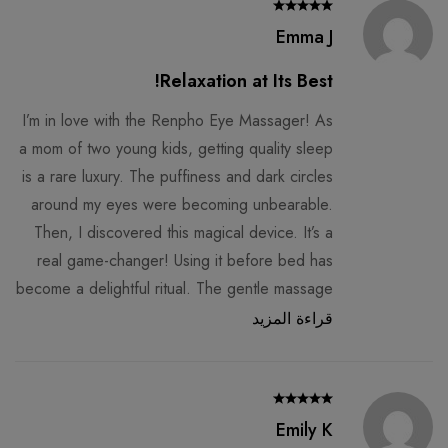
لا توجد أسئلة.
Emma J
Relaxation at Its Best!
I’m in love with the Renpho Eye Massager! As
a mom of two young kids, getting quality sleep
is a rare luxury. The puffiness and dark circles
around my eyes were becoming unbearable.
Then, I discovered this magical device. It’s a
real game-changer! Using it before bed has
become a delightful ritual. The gentle massage
and heat relax my tense eye muscles, and I
قراءة المزيد
wake up looking refreshed.
Emily K