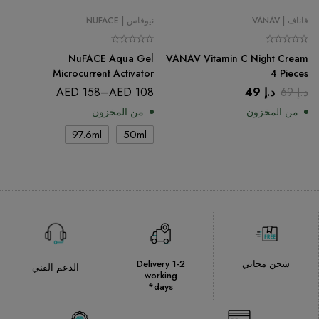
فاناف | VANAV
نيوفاس | NUFACE
NuFACE Aqua Gel
VANAV Vitamin C Night Cream
Microcurrent Activator
4 Pieces
Conductor
د.إ
69
د.إ
49
108
AED
–
158
AED
من المخزون
من المخزون
97.6ml
50ml
شحن مجاني
Delivery 1-2
الدعم الفني
working
days*