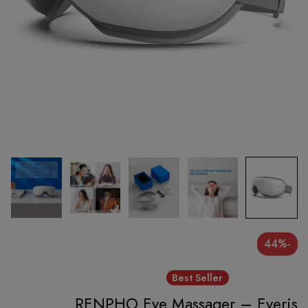
-44%
Best Seller
RENPHO Eye Massager – Eyeris