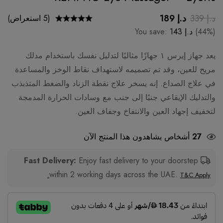
د.إ
339
د.إ
189
(5 استعراض)
(44%)
د.إ
143
You save:
يعد جهاز إيرس ١ جهازًا مثاليًا لتدليل نفسك باستخدام مدلك
مريح للعين، وقد تم تصميمه لاستهداف نقاط الوخز والمساعدة
في علاج الصداع. إنه يسخر علاج نقطة الزناد والضغط المتذبذب
والتدليك الإيقاعي جنبًا إلى جنب مع وسادات الحرارة المدمجة
لتخفيف إجهاد العين والانتفاخ وجفاف العين.
27
أشخاص يشاهدون هذا المنتج الآن
Enjoy fast delivery to your doorstep
Fast Delivery:
within 2 working days across the UAE.
T&C Apply.