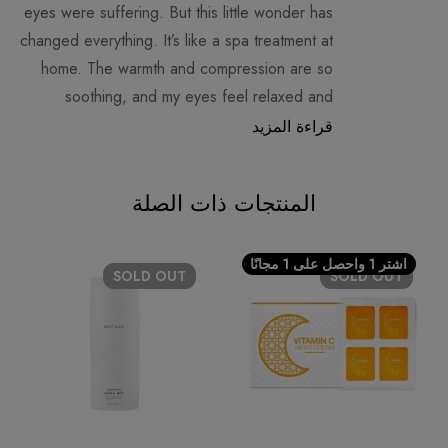
eyes were suffering. But this little wonder has
changed everything. It’s like a spa treatment at
home. The warmth and compression are so
soothing, and my eyes feel relaxed and
rejuvenated after each use. My friends are
قراءة المزيد
asking me about it already!
المنتجات ذات الصلة
اشتر 1 واحصل على 1 مجانًا
SOLD
OUT
SOLD
OUT