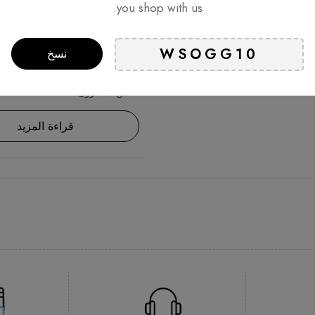
you shop with us.
O Sleep Headphones Sleep
with Bluetooth Headphones
نسخ
د.إ
219
د.إ
129
من المخزون
قراءة المزيد