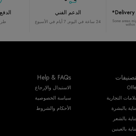
Delivery
الدعم الفني
الدفع
*Some areas mi
24 ساعة في اليوم, 7 أيام في الأسبوع
طرق
within
تصنيفات
Help & FAQs
Offe
الاستبدال والإرجاع
لامات التجارية
سياسة الخصوصية
ناية بالبشرة
الأحكام والشروط
ناية بالشعر
ناية بالعينين