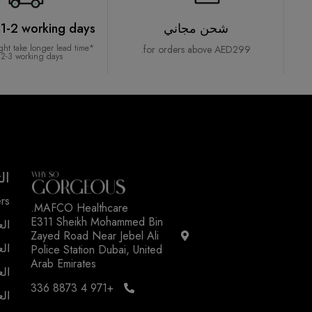
شحن مجاني
 1-2 working days*
ght take longer lead time
for orders above AED299.
 2-3 working days
ال
rs
MAFCO Healthcare.
E311 Sheikh Mohammed Bin
الع
Zayed Road Near Jebel Ali
الع
Police Station Dubai, United
Arab Emirates
الع
+971 4 8873 336
الع