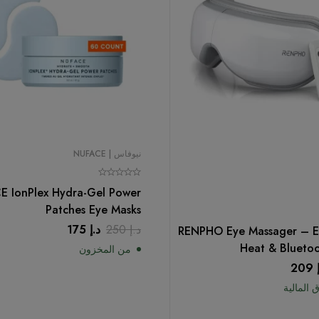
نيوفاس | NUFACE
E IonPlex Hydra-Gel Power
Patches Eye Masks
د.إ
250
د.إ
175
RENPHO Eye Massager – Ey
Heat & Bluetoo
من المخزون
Rechargeable Eye Car
209
Wit
 المالية