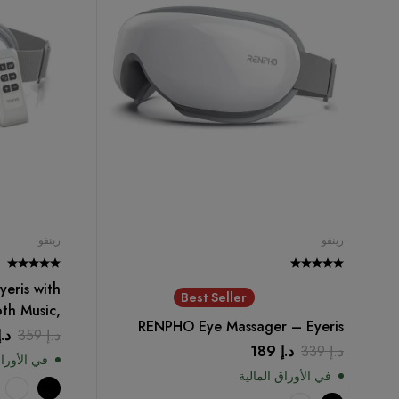
رينفو
رينفو
eris with
Best Seller
th Music,
RENPHO Eye Massager – Eyeris
e Machine
د.إ
359
د.إ
د.إ
339
د.إ
189
h Remote
في الأوراق
في الأوراق المالية