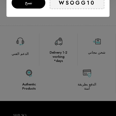
نسخ
شحن مجاني
Delivery 1-2
الدعم الفني
working
days*
الدفع بطريقة
Authentic
آمنة
Products