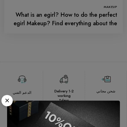
MAKEUP
What is an egirl? How to do the perfect
egirl Makeup? Find everything about the
trending girl makeup over the social
media.
شحن مجاني
Delivery 1-2
الدعم الفني
working
days*
الدفع بطريقة
Authentic