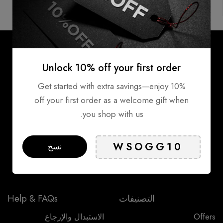
آمنة
Products
Unlock 10% off your first order
Get started with extra savings—enjoy 10%
MAFCO Healthcare.
off your first order as a welcome gift when
E311 Sheikh Mohammed Bin Zayed Road Near
you shop with us.
Jebel Ali Police Station Dubai, United Arab
Emirates
+971 4 8873 336
نسخ
info@mafco-healthcare.com
التصنيفات
Help & FAQs
Offers
الاستبدال والإرجاع