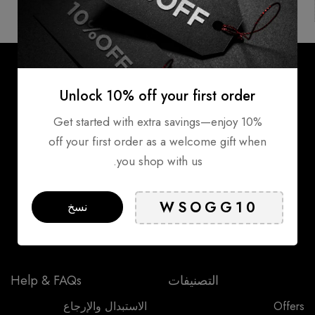
آمنة
Products
Unlock 10% off your first order
Get started with extra savings—enjoy 10%
MAFCO Healthcare.
off your first order as a welcome gift when
E311 Sheikh Mohammed Bin Zayed Road Near
you shop with us.
Jebel Ali Police Station Dubai, United Arab
Emirates
+971 4 8873 336
نسخ
info@mafco-healthcare.com
التصنيفات
Help & FAQs
Offers
الاستبدال والإرجاع