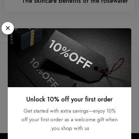
The skincare benefits of the rosewater
شحن مجاني
Delivery 1-2
الدعم الفني
working
days*
Unlock 10% off your first order
Get started with extra savings—enjoy 10%
الدفع بطريقة
Authentic
آمنة
Products
off your first order as a welcome gift when
you shop with us.