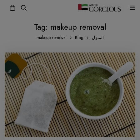
Tag: makeup removal
المنزل
Blog
makeup removal