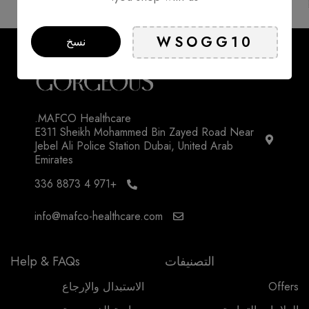
نسخ
MAFCO Healthcare.
E311 Sheikh Mohammed Bin Zayed Road Near
Jebel Ali Police Station Dubai, United Arab
Emirates
+971 4 8873 336
info@mafco-healthcare.com
التصنيفات
Help & FAQs
Offers
الاستبدال والإرجاع