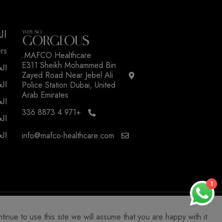
ال
rs
MAFCO Healthcare.
E311 Sheikh Mohammed Bin
الع
Zayed Road Near Jebel Ali
الع
Police Station Dubai, United
Arab Emirates
الع
+971 4 8873 336
الع
الع
info@mafco-healthcare.com
1
ue to use this site we will assume that you are happy with it.