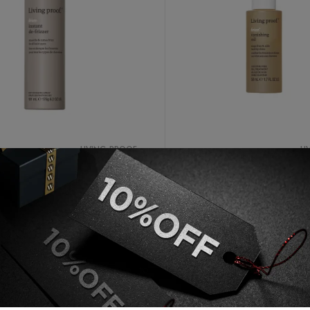
LIVING PROOF
LI
LIVING PROOF No Frizz 
Best Seller
PROOF No Frizz Instant De-
108
Frizzer 191ml
ون
د.إ
155
د.إ
108
في الأوراق المالية, 3 وحدة
قراءة المزيد
إضافة إلى السلة