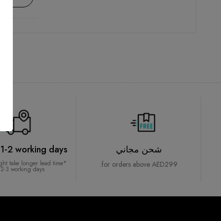
شحن مجاني
 1-2 working days*
ght take longer lead time
for orders above AED299.
 2-3 working days