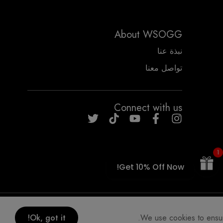
About WSOGG
نبذة عنا
تواصل معنا
WSOGG10
Connect with us
1
Get 10% Off Now!
COPYRIGHT WHYSOGORGEOUS 2026
We use cookies to ensure
Ok, got it!