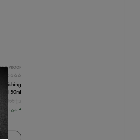
VING PROOF
Vanishing
Oil 50ml
د.إ
155
د.إ
من المخز