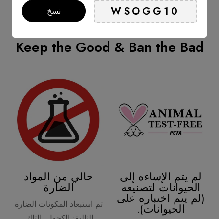
the Glam Up Lemon sheet mask uplifts from face
نسخ
Keep the Good & Ban the Bad
لم يتم الإساءة إلى
خالي من المواد
الحيوانات لتصنيعه
الضارة
(لم يتم اختباره على
تم استبعاد المكونات الضارة
الحيوانات).
التالية: الكحول، التلك،