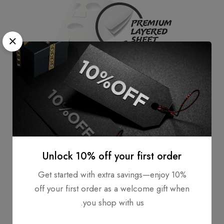
Made of PREMIUM LAYERED SHEET
Unlock 10% off your first order
طبيعي:
هيبوالرجينيك
Super-Adhesive Sheet :
تغطي الطبقة الطبيعية الممتازة
Get started with extra savings—enjoy 10%
المنطقة المنحنية على الوجه بشكل مثالي وتجعل البشرة
off your first order as a welcome gift when
تمتص الجوهر بالتساوي
you shop with us.
قبضة مريحة للرطوبة:
When essence is fully absorbed,