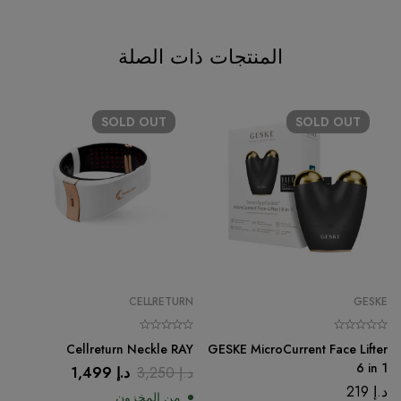
المنتجات ذات الصلة
SOLD
OUT
SOLD
OUT
CELLRETURN
GESKE
Cellreturn Neckle RAY
GESKE MicroCurrent Face Lifter
6 in 1
د.إ
3,250
د.إ
1,499
د.إ
219
من المخزون