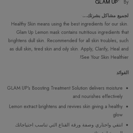
By
لجميع مشاكل بشرتك…
Healthy Skin means using the best ingredients for our skin.
Glam Up Lemon mask contains nutritious ingredients that
brightens dull skin. Recommended for all skin troubles, such
as dull skin, tired skin and oily skin. Apply, Clarify, Heal and
See Your Skin Healthier!
الفوائد
GLAM UP’s Boosting Treatment Solution delivers moisture
and nourishes effectively
Lemon extract brightens and revives skin giving a healthy
glow
انتقي واختاري وصفة ورقة القناع التي تناسب احتياجاتك