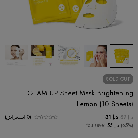
SOLD
OUT
GLAM UP Sheet Mask Brightening
Lemon (10 Sheets)
د.إ
89
د.إ
31
(0 استعراض)
(65%)
د.إ
55
You save: